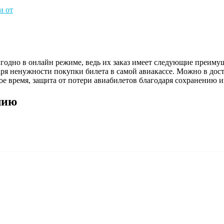
и от
годно в онлайн режиме, ведь их заказ имеет следующие преимущ
я ненужности покупки билета в самой авиакассе. Можно в дост
е время, защита от потери авиабилетов благодаря сохранению и
лию
Красноярск