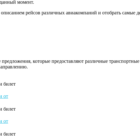
 данный момент.
 описанием рейсов различных авиакомпаний и отобрать самые 
е предложения, которые предоставляют различные транспортные
направлению.
и билет
и от
и билет
и от
и билет