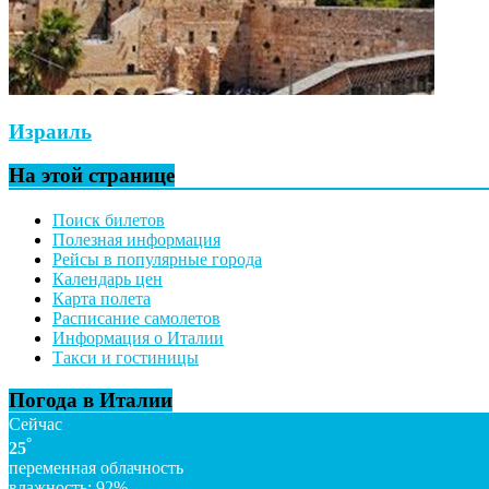
Израиль
На этой странице
Поиск билетов
Полезная информация
Рейсы в популярные города
Календарь цен
Карта полета
Расписание самолетов
Информация о Италии
Такси и гостиницы
Погода в Италии
Сейчас
°
25
переменная облачность
влажность: 92%